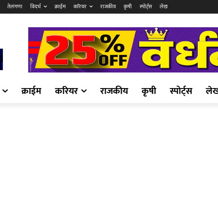
तेलंगणा
विदर्भ
क्राईम
करियर
राजकीय
कृषी
स्पोर्ट्स
लेख
क्राईम
करियर
राजकीय
कृषी
स्पोर्ट्स
ले