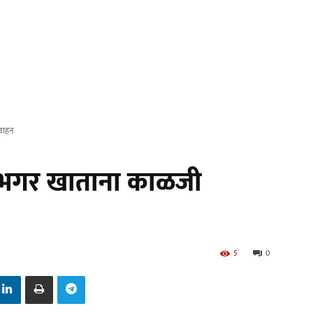
वाहन
 भगर खाताना काळजी
5
0