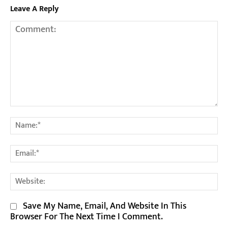
Leave A Reply
Comment:
Na
Em
We
Save My Name, Email, And Website In This
Browser For The Next Time I Comment.