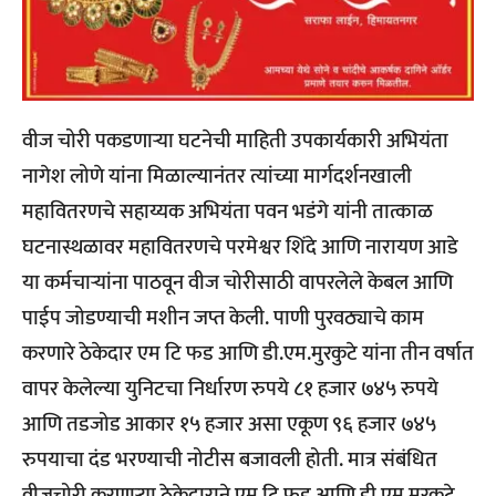
वीज चोरी पकडणाऱ्या घटनेची माहिती उपकार्यकारी अभियंता
नागेश लोणे यांना मिळाल्यानंतर त्यांच्या मार्गदर्शनखाली
महावितरणचे सहाय्यक अभियंता पवन भडंगे यांनी तात्काळ
घटनास्थळावर महावितरणचे परमेश्वर शिंदे आणि नारायण आडे
या कर्मचाऱ्यांना पाठवून वीज चोरीसाठी वापरलेले केबल आणि
पाईप जोडण्याची मशीन जप्त केली. पाणी पुरवठ्याचे काम
करणारे ठेकेदार एम टि फड आणि डी.एम.मुरकुटे यांना तीन वर्षात
वापर केलेल्या युनिटचा निर्धारण रुपये ८१ हजार ७४५ रुपये
आणि तडजोड आकार १५ हजार असा एकूण ९६ हजार ७४५
रुपयाचा दंड भरण्याची नोटीस बजावली होती. मात्र संबंधित
वीजचोरी करणाऱ्या ठेकेदाराने एम टि फड आणि डी.एम.मुरकुटे