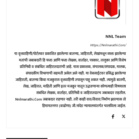
NNL Team
Https://nnlmarathi.com/
या वृत्तवाहिणी/पोर्टलवर प्रकाशित झालेल्या बातम्या, जाहिराती, लेखांमधून व्यक्त झालेल्या
मतांची जबाबदारी हि फक्त आणि फक्त लेखक, वार्ताहर, पत्रकार, तालुका आणि विशेष
प्रतिनिधी व संबंधित जाहिरातदारांची आहे. यास प्रकाशक, संचालक/संपादक, मालक,
संपादकीय विभागाची सहमती असेल असे नाही. या वेबसाईटवर प्रसिद्ध झालेल्या
जाहिराती, बातम्या किंवा मजकुरास वृत्तवाहिणी तपासून पाहू शकत नाही. त्यामुळे बातमी,
लेख, जाहिरात, माहिती आणि इतर मजकूर यातून उद्भवणाऱ्या कोणत्याही विषयाला
संबंधित लेखक, वार्ताहर, प्रतिनिधी व जाहिरातदारच जबाबदार राहतील.
Nnlmarathi.com जबाबदार राहणार नाही. तरी काही वाद-विवाद निर्माण झाल्यास तो
हिमायतनगर (वाढोणा) जी.नांदेड न्यायालयांतर्गत चालविला जाईल.