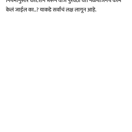
नियमानुसार कोटेशन भरून वीज पुरवठा घेत नळयोजनेचे काम
केलं जाईल का..? याकडे सर्वांचं लक्ष लागून आहे.