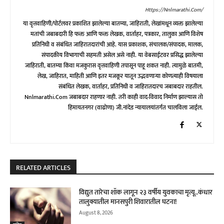
Https://nnlmarathi.com/
या वृत्तवाहिणी/पोर्टलवर प्रकाशित झालेल्या बातम्या, जाहिराती, लेखांमधून व्यक्त झालेल्या
मतांची जबाबदारी हि फक्त आणि फक्त लेखक, वार्ताहर, पत्रकार, तालुका आणि विशेष
प्रतिनिधी व संबंधित जाहिरातदारांची आहे. यास प्रकाशक, संचालक/संपादक, मालक,
संपादकीय विभागाची सहमती असेल असे नाही. या वेबसाईटवर प्रसिद्ध झालेल्या
जाहिराती, बातम्या किंवा मजकुरास वृत्तवाहिणी तपासून पाहू शकत नाही. त्यामुळे बातमी,
लेख, जाहिरात, माहिती आणि इतर मजकूर यातून उद्भवणाऱ्या कोणत्याही विषयाला
संबंधित लेखक, वार्ताहर, प्रतिनिधी व जाहिरातदारच जबाबदार राहतील.
Nnlmarathi.com जबाबदार राहणार नाही. तरी काही वाद-विवाद निर्माण झाल्यास तो
हिमायतनगर (वाढोणा) जी.नांदेड न्यायालयांतर्गत चालविला जाईल.
RELATED ARTICLES
विद्युत तारेचा शॉक लागून २३ वर्षीय युवकाचा मृत्यू..कंधार
तालुक्यातील मानसपुरी शिवारातील घटना!
August 8, 2026