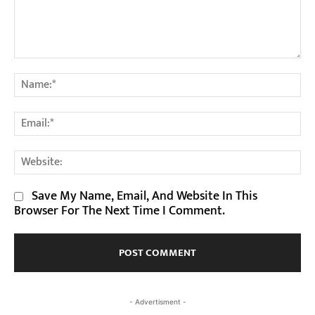
Comment:
Na
Em
We
Save My Name, Email, And Website In This
Browser For The Next Time I Comment.
- Advertisment -