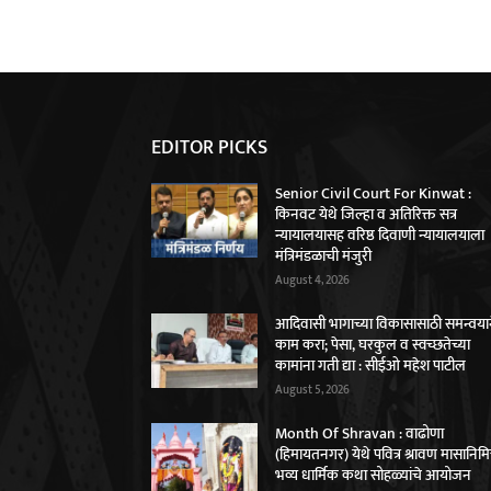
EDITOR PICKS
Senior Civil Court For Kinwat :
किनवट येथे जिल्हा व अतिरिक्त सत्र
न्यायालयासह वरिष्ठ दिवाणी न्यायालयाला
मंत्रिमंडळाची मंजुरी
August 4, 2026
आदिवासी भागाच्या विकासासाठी समन्वया
काम करा; पेसा, घरकुल व स्वच्छतेच्या
कामांना गती द्या : सीईओ महेश पाटील
August 5, 2026
Month Of Shravan : वाढोणा
(हिमायतनगर) येथे पवित्र श्रावण मासानिमित
भव्य धार्मिक कथा सोहळ्यांचे आयोजन