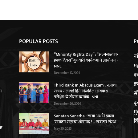
POPULAR POSTS
P
“Minority Rights Day” : “अल्पसंख्याक
ना
हक्क दिवस” बुधवारी कार्यक्रमाचे आयोजन -
महा
NNL
December 17, 2024
क
क्
Third Rank In Abacus Exam : पलाशा
ने
संजय नलावडे हिने मिळविला अबॅकस
स
परीक्षेमध्ये तीसरा क्रमांक -NNL
कृ
December 26, 2024
मु
Sanatan Sanstha : खर्‍या अर्थाने झाला
व्
‘सनातन राष्ट्रा’चा शंखनाद ! – सनातन संस्था
्त
May 30, 2025