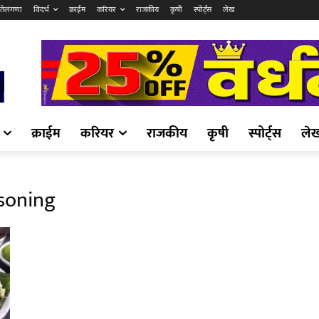
तेलंगणा
विदर्भ
क्राईम
करियर
राजकीय
कृषी
स्पोर्ट्स
लेख
क्राईम
करियर
राजकीय
कृषी
स्पोर्ट्स
ले
soning