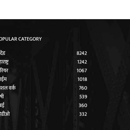
OPULAR CATEGORY
ंदेड
8242
राष्ट्र
1242
रियर
1067
राईम
1018
ोशल वर्क
760
षी
539
ंबई
360
हिडीओ
332