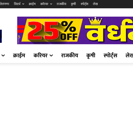
तेलंगणा
विदर्भ
क्राईम
करियर
राजकीय
कृषी
स्पोर्ट्स
लेख
क्राईम
करियर
राजकीय
कृषी
स्पोर्ट्स
ले