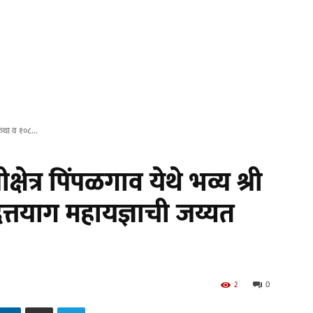
मकथा व १०८...
षेत्र पिंपळगाव येथे भव्य श्री
त्तयाग महायज्ञाची जय्यत
2
0