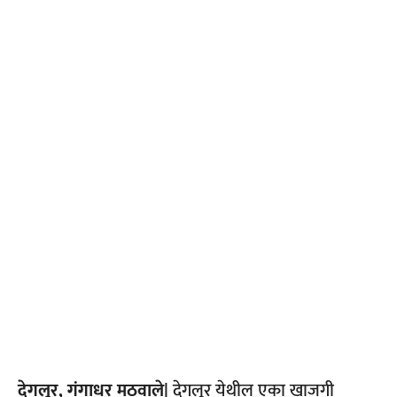
देगलूर, गंगाधर मठवाले|
देगलूर येथील एका खाजगी