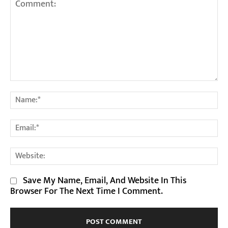
Comment:
Na
Em
We
Save My Name, Email, And Website In This
Browser For The Next Time I Comment.