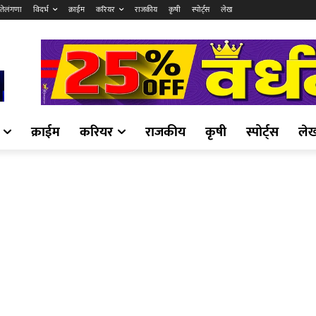
तेलंगणा
विदर्भ
क्राईम
करियर
राजकीय
कृषी
स्पोर्ट्स
लेख
क्राईम
करियर
राजकीय
कृषी
स्पोर्ट्स
ले