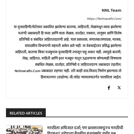
NNL Team
Https://nnlmarathi.com/
या वृत्तवाहिणी/पोर्टलवर प्रकाशित झालेल्या बातम्या, जाहिराती, लेखांमधून व्यक्त झालेल्या
मतांची जबाबदारी हि फक्त आणि फक्त लेखक, वार्ताहर, पत्रकार, तालुका आणि विशेष
प्रतिनिधी व संबंधित जाहिरातदारांची आहे. यास प्रकाशक, संचालक/संपादक, मालक,
संपादकीय विभागाची सहमती असेल असे नाही. या वेबसाईटवर प्रसिद्ध झालेल्या
जाहिराती, बातम्या किंवा मजकुरास वृत्तवाहिणी तपासून पाहू शकत नाही. त्यामुळे बातमी,
लेख, जाहिरात, माहिती आणि इतर मजकूर यातून उद्भवणाऱ्या कोणत्याही विषयाला
संबंधित लेखक, वार्ताहर, प्रतिनिधी व जाहिरातदारच जबाबदार राहतील.
Nnlmarathi.com जबाबदार राहणार नाही. तरी काही वाद-विवाद निर्माण झाल्यास तो
हिमायतनगर (वाढोणा) जी.नांदेड न्यायालयांतर्गत चालविला जाईल.
RELATED ARTICLES
मराठीला अभिजात दर्जा; पण प्रशासनाकडूनच मराठीची
विटंबना? नांदेडच्या बैठकीत मंत्र्यांसमोर गंभीर प्रश्न