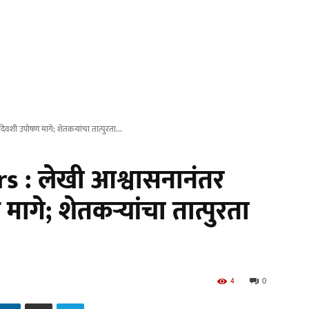
शी उपोषण मागे; शेतकऱ्यांचा तात्पुरता...
 : लेखी आश्वासनानंतर
ागे; शेतकऱ्यांचा तात्पुरता
4
0