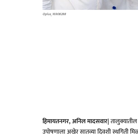
Oplus_16908288
हिमायतनगर, अनिल मादसवार|
तालुक्यातील 
उपोषणाला अखेर सातव्या दिवशी स्थगिती म