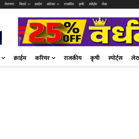
तेलंगणा
विदर्भ
क्राईम
करियर
राजकीय
कृषी
स्पोर्ट्स
लेख
क्राईम
करियर
राजकीय
कृषी
स्पोर्ट्स
ले