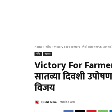
Home
नांदेड
Victory For Farmers : लेखी आश्वासनानंतर सातव्या दिव
नांदेड
महाराष्ट्र
Victory For Farmers
सातव्या दिवशी उपोषण म
विजय
By
NNL Team
March 2, 2026