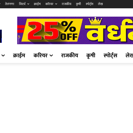
तेलंगणा
विदर्भ
क्राईम
करियर
राजकीय
कृषी
स्पोर्ट्स
लेख
क्राईम
करियर
राजकीय
कृषी
स्पोर्ट्स
ले