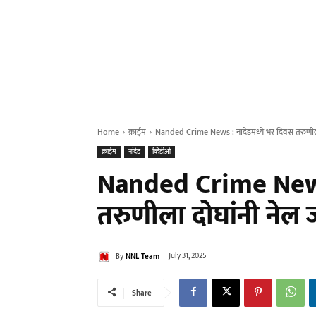
Home
क्राईम
Nanded Crime News : नांदेडमध्ये भर दिवस तरुणीला
क्राईम
नांदेड
व्हिडीओ
Nanded Crime News 
तरुणीला दोघांनी नेल 
By
NNL Team
July 31, 2025
Share