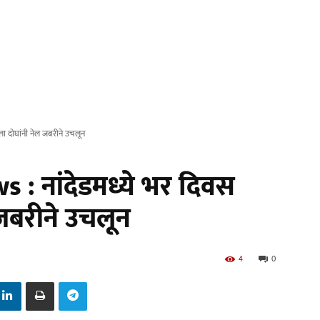
 दोघांनी नेल जबरीने उचलून
: नांदेडमध्ये भर दिवस
जबरीने उचलून
4
0