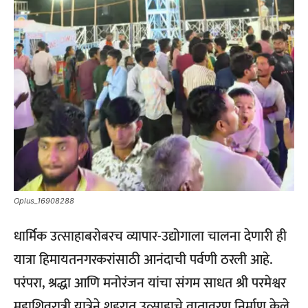
Oplus_16908288
धार्मिक उत्साहाबरोबरच व्यापार-उद्योगाला चालना देणारी ही
यात्रा हिमायतनगरकरांसाठी आनंदाची पर्वणी ठरली आहे.
परंपरा, श्रद्धा आणि मनोरंजन यांचा संगम साधत श्री परमेश्वर
महाशिवरात्री यात्रेने शहरात उत्साहाचे वातावरण निर्माण केले