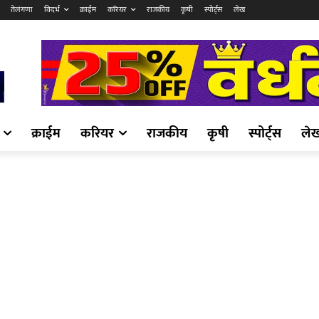
तेलंगणा
विदर्भ
क्राईम
करियर
राजकीय
कृषी
स्पोर्ट्स
लेख
क्राईम
करियर
राजकीय
कृषी
स्पोर्ट्स
ले