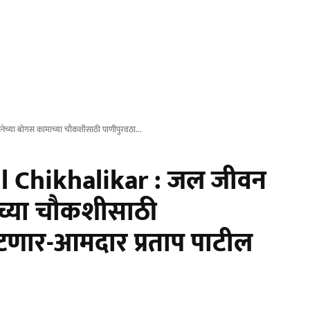
च्या बोगस कामाच्या चौकशीसाठी पाणीपुरवठा...
l Chikhalikar : जल जीवन
च्या चौकशीसाठी
 भेटणार-आमदार प्रताप पाटील