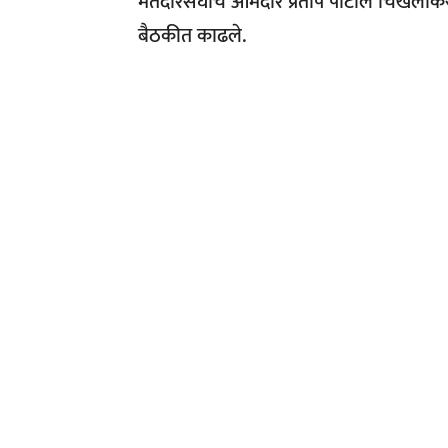
मतदारसंघाचे आमदार प्रताप पाटील चिखलीकर 
बैठकीत काढले.